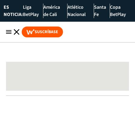
ES
Liga
América
Atlético
Santa
Copa
NOTICIA:
BetPlay
de Cali
Nacional
Fe
BetPlay
SUSCRÍBASE