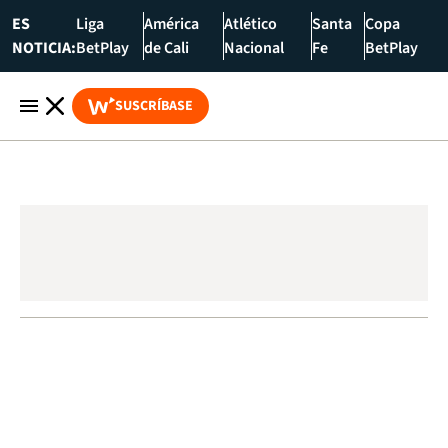
ES
Liga
América
Atlético
Santa
Copa
NOTICIA:
BetPlay
de Cali
Nacional
Fe
BetPlay
SUSCRÍBASE