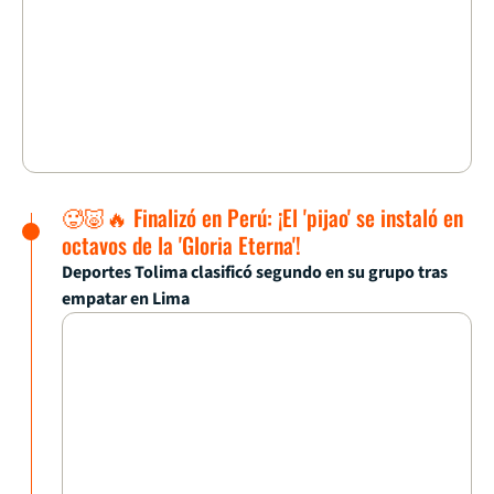
🥵🐷🔥 Finalizó en Perú: ¡El 'pijao' se instaló en
octavos de la 'Gloria Eterna'!
Deportes Tolima clasificó segundo en su grupo tras
empatar en Lima