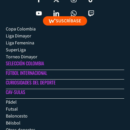
SUSCRÍBASE
Copa Colombia
Liga Dimayor
Liga Femenina
SuperLiga
Torneo Dimayor
SELECCIÓN COLOMBIA
FÚTBOL INTERNACIONAL
CURIOSIDADES DEL DEPORTE
CAV-SULAS
Pádel
Futsal
Baloncesto
Béisbol