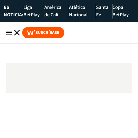
ES
Liga
América
Atlético
Santa
Copa
NOTICIA:
BetPlay
de Cali
Nacional
Fe
BetPlay
SUSCRÍBASE