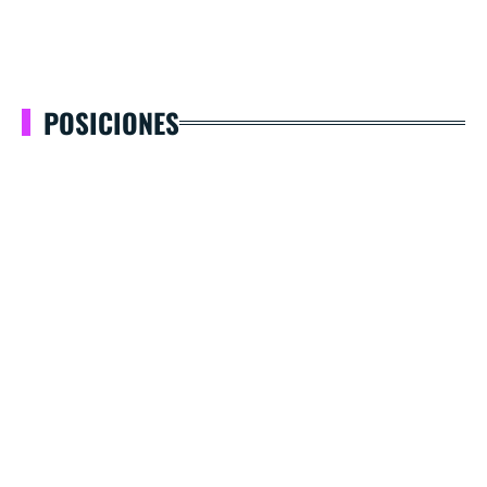
POSICIONES