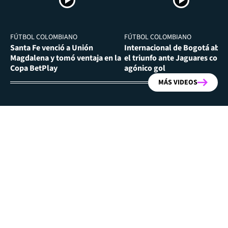
FÚTBOL COLOMBIANO
FÚTBOL COLOMBIANO
Santa Fe venció a Unión
Internacional de Bogotá abra
Magdalena y tomó ventaja en la
el triunfo ante Jaguares con
Copa BetPlay
agónico gol
MÁS VIDEOS