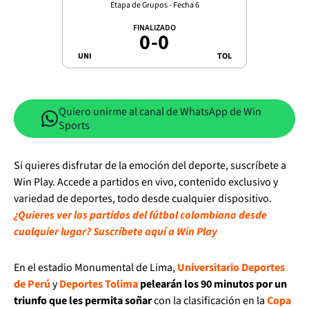
Etapa de Grupos - Fecha 6
FINALIZADO
0
-
0
UNI
TOL
Quiero unirme al canal de WhatsApp de Win
Sports
Si quieres disfrutar de la emoción del deporte, suscríbete a
Win Play. Accede a partidos en vivo, contenido exclusivo y
variedad de deportes, todo desde cualquier dispositivo.
¿Quieres ver los partidos del fútbol colombiano desde
cualquier lugar? Suscríbete aquí a Win Play
En el estadio Monumental de Lima,
Universitario Deportes
de Perú
y
Deportes Tolima
pelearán los 90 minutos por un
triunfo que les permita soñar
con la clasificación en la
Copa