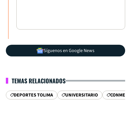
Síguenos en Google News
TEMAS RELACIONADOS
DEPORTES TOLIMA
UNIVERSITARIO
CONMEBO