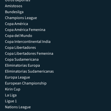
Otros deportes
Amistosos
Bundesliga
Champions League
Copa América
Copa América Femenina
Copa del Mundo
Copa Intercontinental India
Copa Libertadores
Copa Libertadores Femenina
Copa Sudamericana
Eliminatorias Europa
Eliminatorias Sudamericanas
Europa League
European Championship
Kirin Cup
La Liga
Ligue 1
Nations League