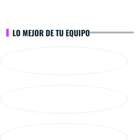
LO MEJOR DE TU EQUIPO