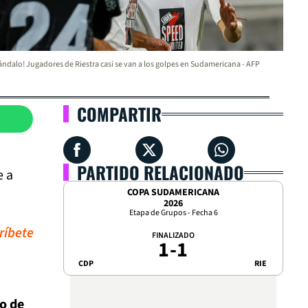
ándalo! Jugadores de Riestra casi se van a los golpes en Sudamericana - AFP
COMPARTIR
PARTIDO RELACIONADO
e a
COPA SUDAMERICANA
2026
Etapa de Grupos - Fecha 6
ríbete
FINALIZADO
1
-
1
CDP
RIE
o de