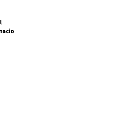
l
nacio