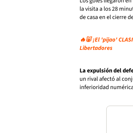
Los goles llegaron en
la visita a los 28 min
de casa en el cierre d
🔥🐷 ¡El 'pijao' CLA
Libertadores
La expulsión del def
un rival afectó al con
inferioridad numérica