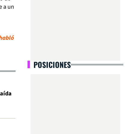
 a un
 habló
POSICIONES
caída