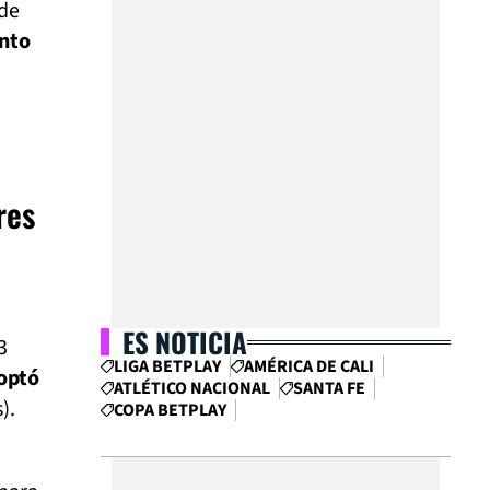
 de
nto
res
ES NOTICIA
3
LIGA BETPLAY
AMÉRICA DE CALI
optó
ATLÉTICO NACIONAL
SANTA FE
).
COPA BETPLAY