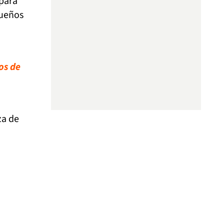
para
dueños
os de
za de