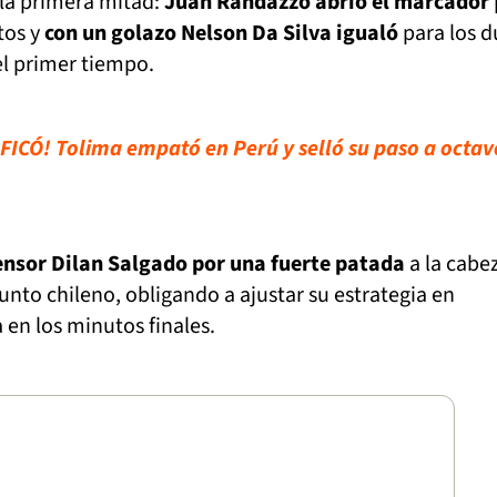
 la primera mitad:
Juan Randazzo abrió el marcador
utos y
con un golazo Nelson Da Silva igualó
para los 
el primer tiempo.
SIFICÓ! Tolima empató en Perú y selló su paso a octav
ensor Dilan Salgado por una fuerte patada
a la cabe
junto chileno, obligando a ajustar su estrategia en
 en los minutos finales.