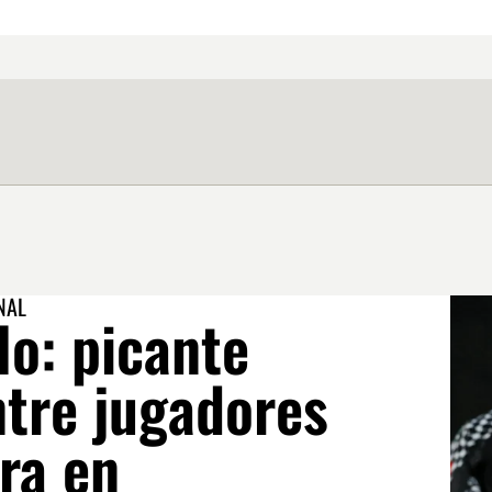
NAL
lo: picante
ntre jugadores
ra en