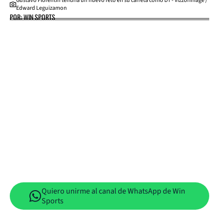
Gustavo Florentín tendría un nuevo reto en su carreta como DT - VizzorImage /
Edward Leguizamon
POR: WIN SPORTS
Quiero unirme al canal de WhatsApp de Win
Sports