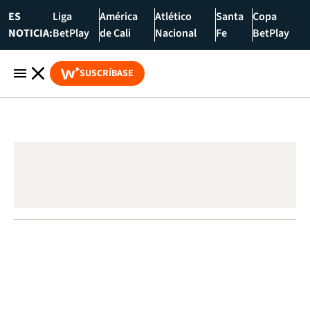
ES
Liga
América
Atlético
Santa
Copa
NOTICIA:
BetPlay
de Cali
Nacional
Fe
BetPlay
SUSCRÍBASE