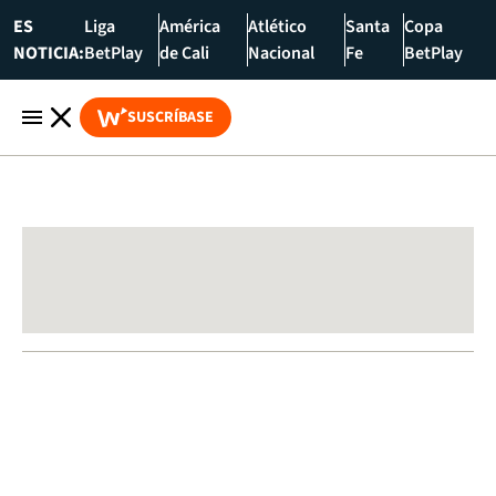
ES
Liga
América
Atlético
Santa
Copa
NOTICIA:
BetPlay
de Cali
Nacional
Fe
BetPlay
SUSCRÍBASE