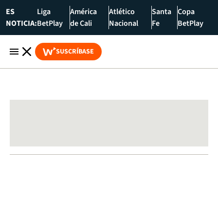
ES
Liga
América
Atlético
Santa
Copa
NOTICIA:
BetPlay
de Cali
Nacional
Fe
BetPlay
SUSCRÍBASE