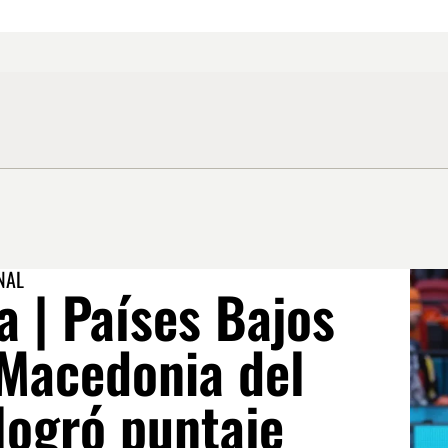
NAL
 | Países Bajos
 Macedonia del
logró puntaje