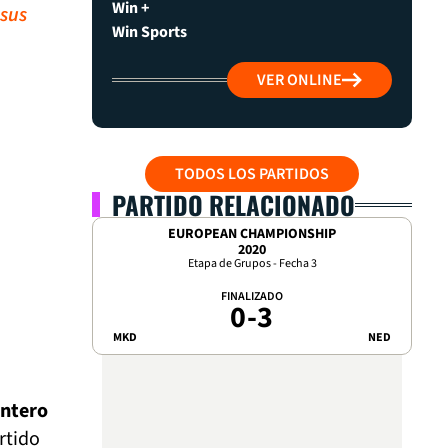
Win +
 sus
Win Sports
VER ONLINE
TODOS LOS PARTIDOS
PARTIDO RELACIONADO
EUROPEAN CHAMPIONSHIP
2020
Etapa de Grupos - Fecha 3
FINALIZADO
0
-
3
MKD
NED
antero
rtido