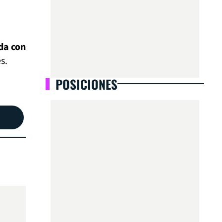
da con
s.
POSICIONES