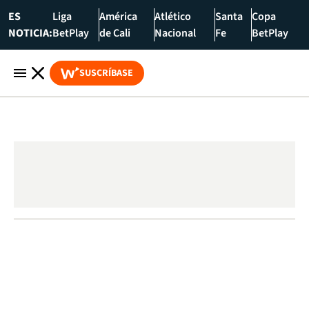
ES
Liga
América
Atlético
Santa
Copa
NOTICIA:
BetPlay
de Cali
Nacional
Fe
BetPlay
SUSCRÍBASE