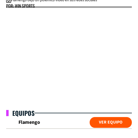
Flamengo dejó un polémico video en sus redes sociales
POR: WIN SPORTS
EQUIPOS
Flamengo
VER EQUIPO