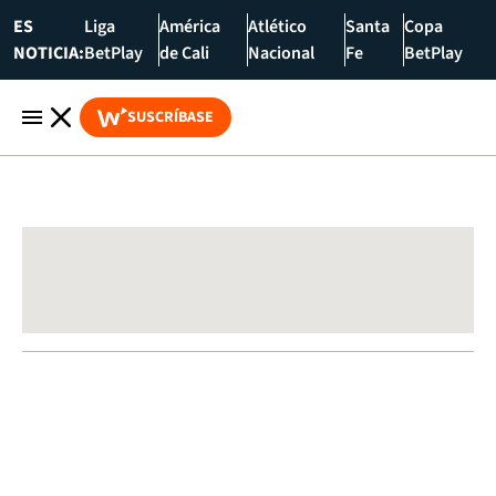
ES
Liga
América
Atlético
Santa
Copa
NOTICIA:
BetPlay
de Cali
Nacional
Fe
BetPlay
SUSCRÍBASE