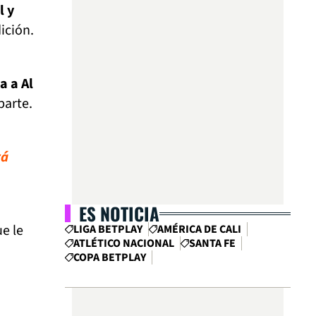
l y
ición.
a a Al
parte.
rá
ES NOTICIA
ue le
LIGA BETPLAY
AMÉRICA DE CALI
ATLÉTICO NACIONAL
SANTA FE
COPA BETPLAY