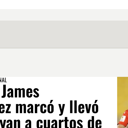
NAL
! James
ez marcó y llevó
yan a cuartos de