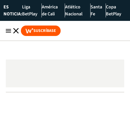
ES
Liga
América
Atlético
Santa
Copa
NOTICIA:
BetPlay
de Cali
Nacional
Fe
BetPlay
SUSCRÍBASE