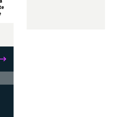
a
te
e