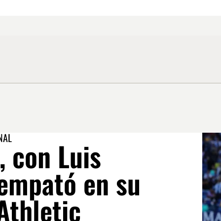
NAL
, con Luis
 empató en su
 Athletic