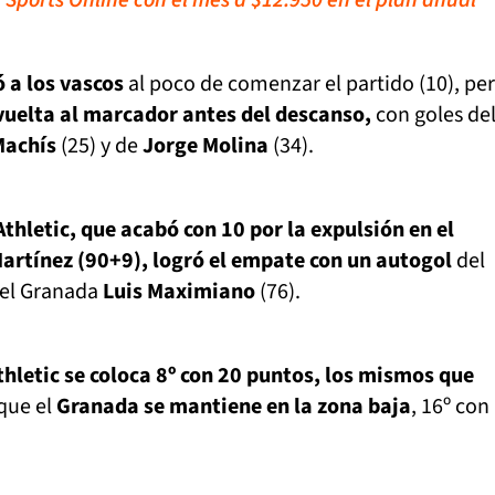
 Sports Online con el mes a $12.950 en el plan anual
 a los vascos
al poco de comenzar el partido (10), pe
vuelta al marcador antes del descanso,
con goles de
Machís
(25) y de
Jorge Molina
(34).
Athletic, que acabó con 10 por la expulsión en el
artínez (90+9), logró el empate con un autogol
del
del Granada
Luis Maximiano
(76).
thletic se coloca 8º con 20 puntos, los mismos que
 que el
Granada se mantiene en la zona baja
, 16º con