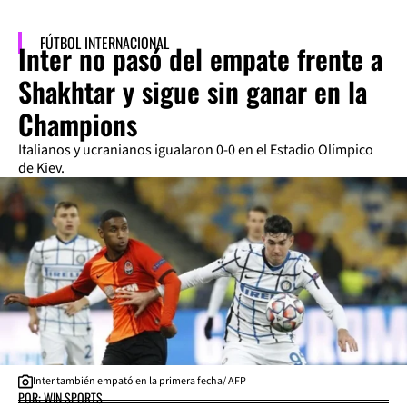
FÚTBOL INTERNACIONAL
Inter no pasó del empate frente a
Shakhtar y sigue sin ganar en la
Champions
Italianos y ucranianos igualaron 0-0 en el Estadio Olímpico
de Kiev.
Inter también empató en la primera fecha/ AFP
POR: WIN SPORTS