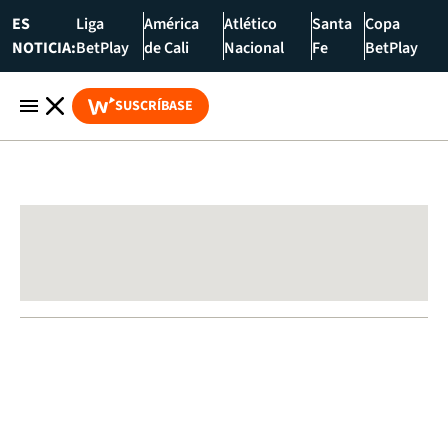
ES
Liga
América
Atlético
Santa
Copa
NOTICIA:
BetPlay
de Cali
Nacional
Fe
BetPlay
SUSCRÍBASE