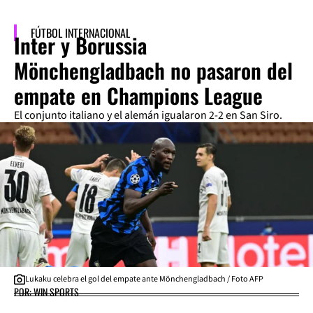
FÚTBOL INTERNACIONAL
Inter y Borussia
Mönchengladbach no pasaron del
empate en Champions League
El conjunto italiano y el alemán igualaron 2-2 en San Siro.
Lukaku celebra el gol del empate ante Mönchengladbach / Foto AFP
POR: WIN SPORTS