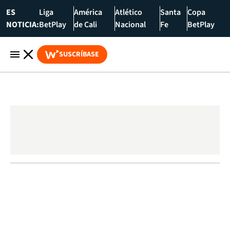
ES
Liga
América
Atlético
Santa
Copa
NOTICIA:
BetPlay
de Cali
Nacional
Fe
BetPlay
SUSCRÍBASE