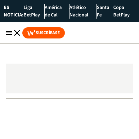
ES
Liga
América
Atlético
Santa
Copa
NOTICIA:
BetPlay
de Cali
Nacional
Fe
BetPlay
SUSCRÍBASE