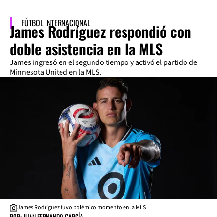
FÚTBOL INTERNACIONAL
James Rodríguez respondió con
doble asistencia en la MLS
James ingresó en el segundo tiempo y activó el partido de
Minnesota United en la MLS.
James Rodríguez tuvo polémico momento en la MLS
POR: JUAN FERNANDO GARCÍA