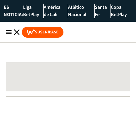
ES
Liga
América
Atlético
Santa
Copa
NOTICIA:
BetPlay
de Cali
Nacional
Fe
BetPlay
SUSCRÍBASE