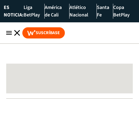
ES
Liga
América
Atlético
Santa
Copa
NOTICIA:
BetPlay
de Cali
Nacional
Fe
BetPlay
SUSCRÍBASE