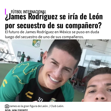
FÚTBOL INTERNACIONAL
¿James Rodríguez se iría de León
por secuestro de su compañero?
El futuro de James Rodríguez en México se puso en duda
luego del secuestro de uno de sus compañeros.
James es la gran figura de León. / Club León.
POR: WIN SPORTS