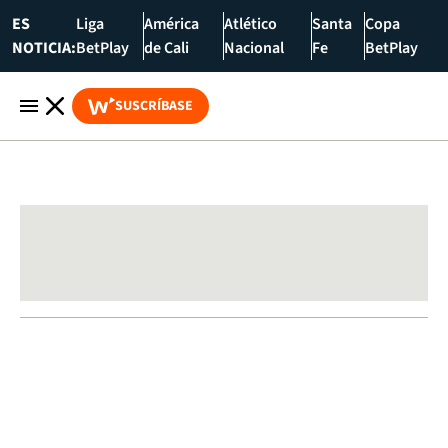
ES
Liga
América
Atlético
Santa
Copa
NOTICIA:
BetPlay
de Cali
Nacional
Fe
BetPlay
SUSCRÍBASE