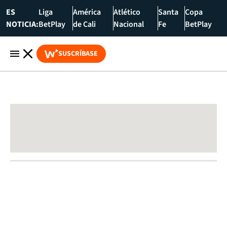
ES
Liga
América
Atlético
Santa
Copa
NOTICIA:
BetPlay
de Cali
Nacional
Fe
BetPlay
SUSCRÍBASE