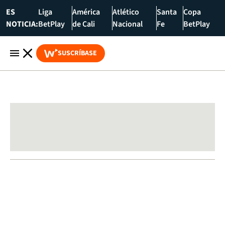
ES
Liga
América
Atlético
Santa
Copa
NOTICIA:
BetPlay
de Cali
Nacional
Fe
BetPlay
SUSCRÍBASE