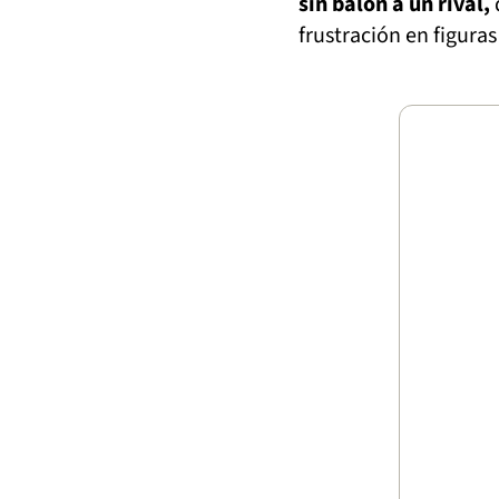
sin balón a un rival,
frustración en figura