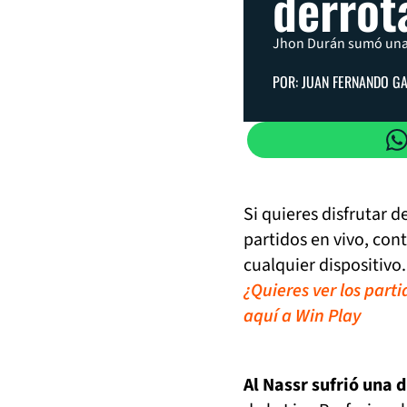
derrot
Jhon Durán sumó una 
POR: JUAN FERNANDO G
Si quieres disfrutar 
partidos en vivo, con
cualquier dispositivo.
¿Quieres ver los part
aquí a Win Play
Al Nassr sufrió una d