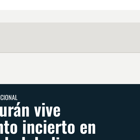
ACIONAL
urán vive
o incierto en