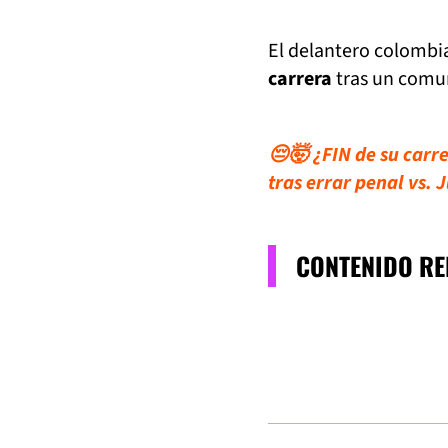
El delantero colomb
carrera
tras un comun
😔🤯 ¿FIN de su carr
tras errar penal vs. 
CONTENIDO R