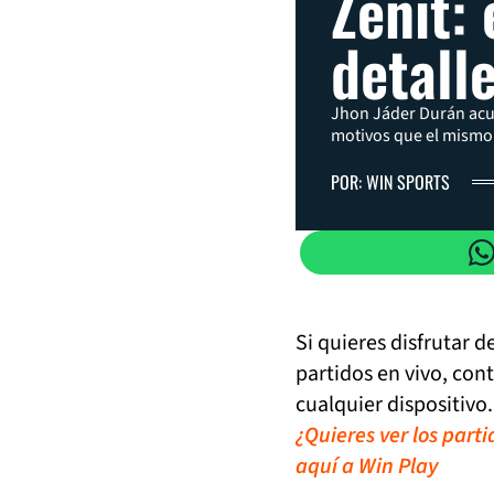
Zenit: 
detall
Jhon Jáder Durán acue
motivos que el mismo 
POR: WIN SPORTS
Si quieres disfrutar 
partidos en vivo, con
cualquier dispositivo.
¿Quieres ver los part
aquí a Win Play