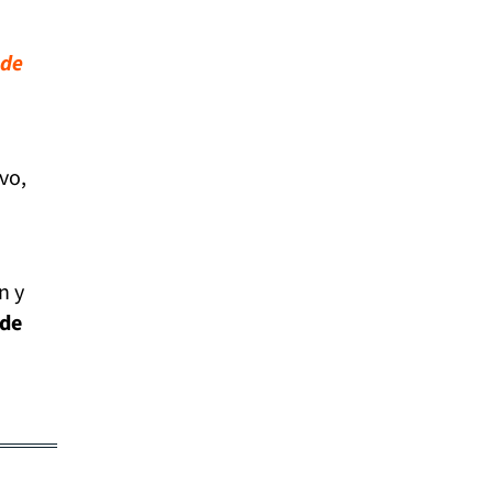
 de
vo,
n y
 de