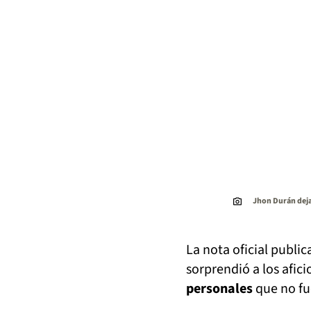
Jhon Durán deja
La nota oficial public
sorprendió a los afic
personales
que no fu