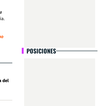
u
ia.
no
POSICIONES
a del