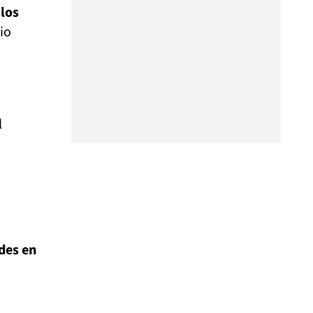
 los
io
l
des en