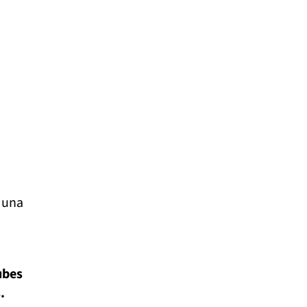
una
ubes
.