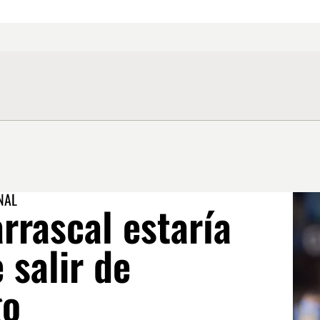
NAL
rrascal estaría
 salir de
go