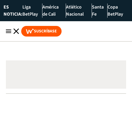
ES
Liga
América
Atlético
Santa
Copa
NOTICIA:
BetPlay
de Cali
Nacional
Fe
BetPlay
SUSCRÍBASE