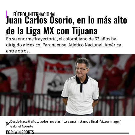
FÚTBOL INTERNACIONAL
Juan Carlos Osorio, en lo más alto
de la Liga MX con Tijuana
En su enorme trayectoria, el colombiano de 63 años ha
dirigido a México, Paranaense, Atlético Nacional, América,
entre otros.
Desde hace 6 años, 'xolos' no clasifica a una instancia final - VizzorImage /
Gabriel Aponte
POR: WIN SPORTS