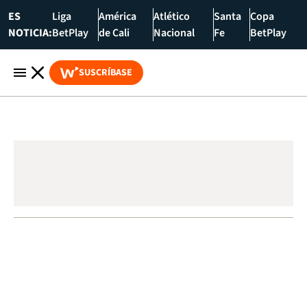
ES
Liga
América
Atlético
Santa
Copa
NOTICIA:
BetPlay
de Cali
Nacional
Fe
BetPlay
SUSCRÍBASE