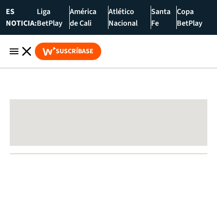
ES
Liga
América
Atlético
Santa
Copa
NOTICIA:
BetPlay
de Cali
Nacional
Fe
BetPlay
SUSCRÍBASE