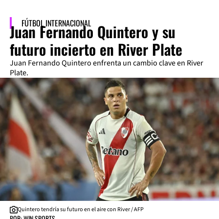
FÚTBOL INTERNACIONAL
Juan Fernando Quintero y su
futuro incierto en River Plate
Juan Fernando Quintero enfrenta un cambio clave en River
Plate.
Quintero tendría su futuro en el aire con River / AFP
POR: WIN SPORTS