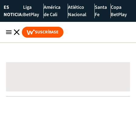
ES
Liga
América
Atlético
Santa
Copa
NOTICIA:
BetPlay
de Cali
Nacional
Fe
BetPlay
SUSCRÍBASE