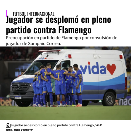
FÚTBOL INTERNACIONAL
Jugador se desplomó en pleno
partido contra Flamengo
Preocupación en partido de Flamengo por convulsión de
jugador de Sampaio Correa.
Jugador se desplomó en pleno partido contra Flamengo / AFP
POR: WIN SPORTS