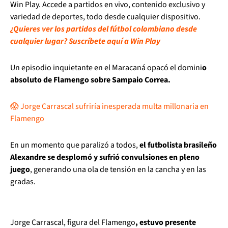
Win Play. Accede a partidos en vivo, contenido exclusivo y
variedad de deportes, todo desde cualquier dispositivo.
¿Quieres ver los partidos del fútbol colombiano desde
cualquier lugar? Suscríbete aquí a Win Play
Un episodio inquietante en el Maracaná opacó el domini
o
absoluto de Flamengo sobre Sampaio Correa.
😱 Jorge Carrascal sufriría inesperada multa millonaria en
Flamengo
En un momento que paralizó a todos,
el futbolista brasileño
Alexandre se desplomó y sufrió convulsiones en pleno
juego
, generando una ola de tensión en la cancha y en las
gradas.
Jorge Carrascal, figura del Flamengo
, estuvo presente