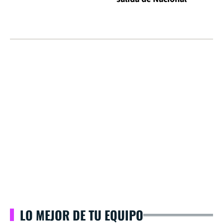
LO MEJOR DE TU EQUIPO