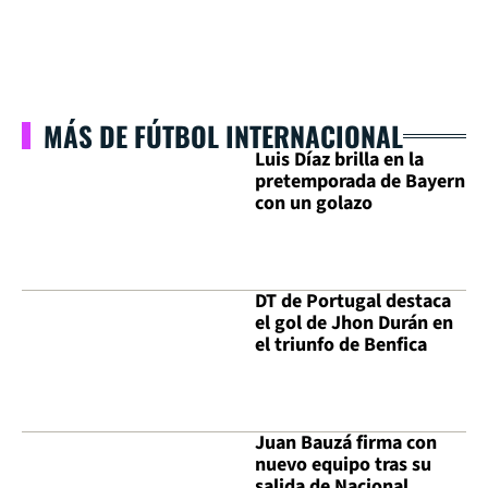
MÁS DE FÚTBOL INTERNACIONAL
Luis Díaz brilla en la
pretemporada de Bayern
con un golazo
DT de Portugal destaca
el gol de Jhon Durán en
el triunfo de Benfica
Juan Bauzá firma con
nuevo equipo tras su
salida de Nacional