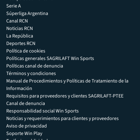
Serie A
Súperliga Argentina
Canal RCN
Noticias RCN
La República
Deportes RCN
Política de cookies
Políticas generales SAGRILAFT Win Sports
Políticas canal de denuncia
Términos y condiciones
Manual de Procedimientos y Políticas de Tratamiento de la
Información
Requisitos para proveedores y clientes SAGRILAFT-PTEE
Canal de denuncia
Responsabilidad social Win Sports
Noticias y requerimientos para clientes y proveedores
Aviso de privacidad
Soporte Win Play