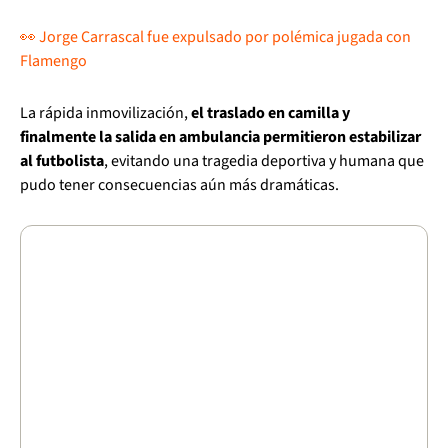
👀 Jorge Carrascal fue expulsado por polémica jugada con
Flamengo
La rápida inmovilización,
el traslado en camilla y
finalmente la salida en ambulancia permitieron estabilizar
al futbolista
, evitando una tragedia deportiva y humana que
pudo tener consecuencias aún más dramáticas.