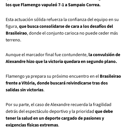
los que Flamengo vapuleó 7-1 a Sampaio Correa.
Esta actuación sólida refuerza la confianza del equipo en su
figura,
que busca consolidarse de cara a los desafíos del
Brasileirao
, donde el conjunto carioca no puede ceder más
terreno.
Aunque el marcador final fue contundente,
la convulsión de
Alexandre hizo que la victoria quedara en segundo plano.
Flamengo ya prepara su próximo encuentro en el
Brasileirao
frente a Vitória, donde buscará reivindicarse tras dos
salidas sin victorias
.
Por su parte, el caso de Alexandre recuerda la fragilidad
detrás del espectáculo deportivo y la prioridad
que debe
tener la salud en un deporte cargado de pasiones y
exigencias físicas extremas
.