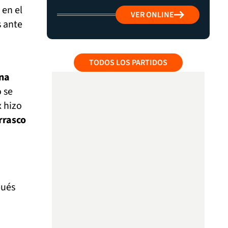
 en el
VER ONLINE
s ante
TODOS LOS PARTIDOS
una
o se
x hizo
rrasco
pués