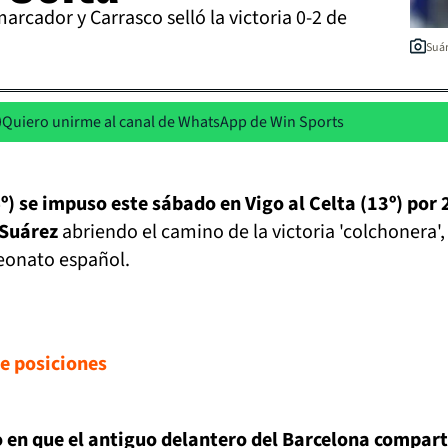
arcador y Carrasco selló la victoria 0-2 de
Suár
Quiero unirme al canal de WhatsApp de Win Sports
º) se impuso este sábado en Vigo al Celta (13º) por 
 Suárez
abriendo el camino de la victoria 'colchonera',
eonato español.
de posiciones
o en que el antiguo delantero del Barcelona compart