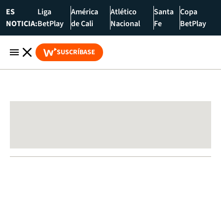
ES
Liga
América
Atlético
Santa
Copa
NOTICIA:
BetPlay
de Cali
Nacional
Fe
BetPlay
SUSCRÍBASE