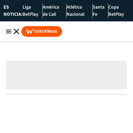
ES
Liga
América
Atlético
Santa
Copa
NOTICIA:
BetPlay
de Cali
Nacional
Fe
BetPlay
SUSCRÍBASE