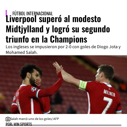
FÚTBOL INTERNACIONAL
Liverpool superó al modesto
Midtjylland y logró su segundo
triunfo en la Champions
Los ingleses se impusieron por 2-0 con goles de Diogo Jota y
Mohamed Salah.
Salah marcó uno de los goles/ AFP
POR: WIN SPORTS