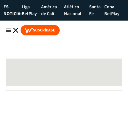
ES
Liga
América
Atlético
Santa
Copa
NOTICIA:
BetPlay
de Cali
Nacional
Fe
BetPlay
SUSCRÍBASE