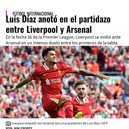
FÚTBOL INTERNACIONAL
Luis Díaz anotó en el partidazo
entre Liverpool y Arsenal
En la fecha 36 de la Premier League, Liverpool se midió ante
Arsenal en un intenso duelo entre los primeros de la tabla.
Liverpool empató con Arsenal con una anotación de Luis Díaz / AFP
POR: WIN SPORTS