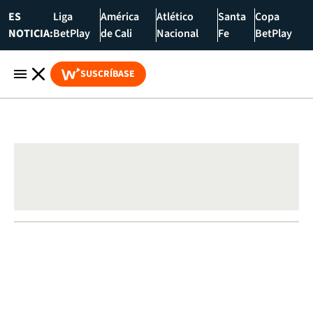
ES
Liga
América
Atlético
Santa
Copa
NOTICIA:
BetPlay
de Cali
Nacional
Fe
BetPlay
SUSCRÍBASE