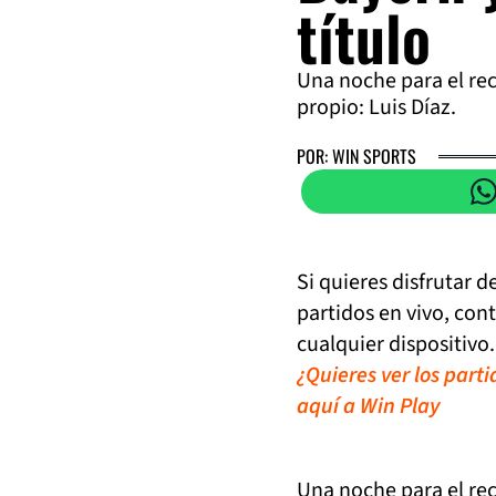
título
Una noche para el re
propio: Luis Díaz.
POR: WIN SPORTS
Si quieres disfrutar 
partidos en vivo, con
cualquier dispositivo.
¿Quieres ver los part
aquí a Win Play
Una noche para el re