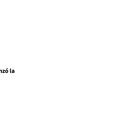
nzó la