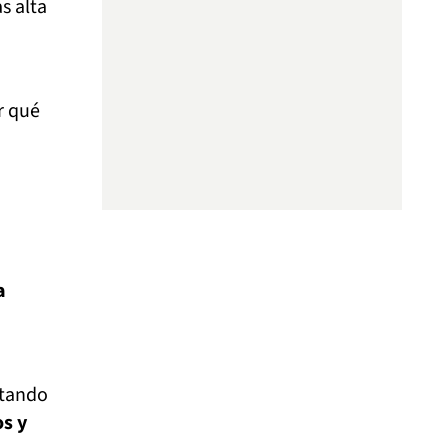
ás alta
r qué
a
rtando
s y