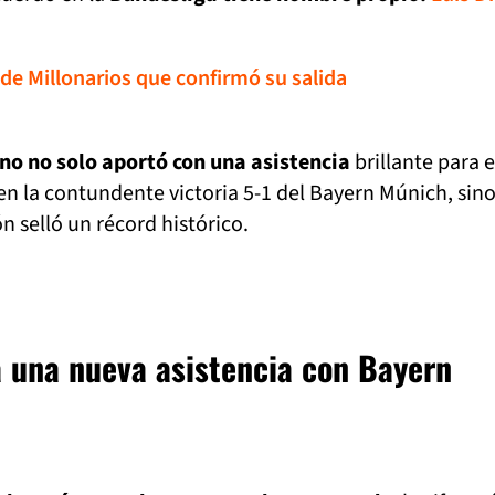
de Millonarios que confirmó su salida
no no solo aportó con una asistencia
brillante para e
n la contundente victoria 5-1 del Bayern Múnich, sin
 selló un récord histórico.
 una nueva asistencia con Bayern