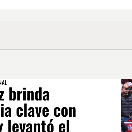
NAL
z brinda
ia clave con
 levantó el