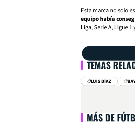
Esta marca no solo es
equipo había consegu
Liga, Serie A, Ligue 
TEMAS RELA
LUIS DÍAZ
BA
MÁS DE FÚT