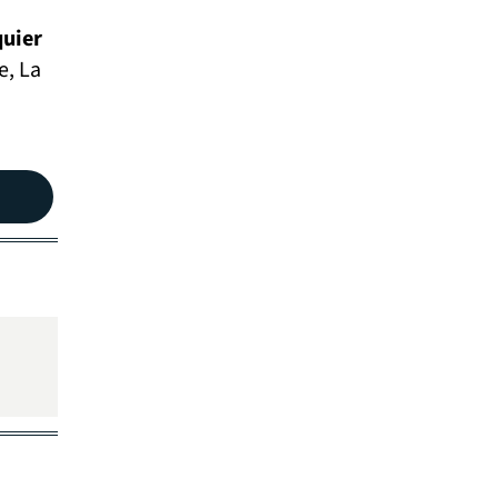
quier
e, La