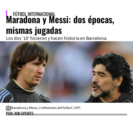
FÚTBOL INTERNACIONAL
Maradona y Messi: dos épocas,
mismas jugadas
Los dos '10' hicieron y hacen historia en Barcelona.
Maradona y Messi, 2 referentes del fútbol / AFP
POR: WIN SPORTS