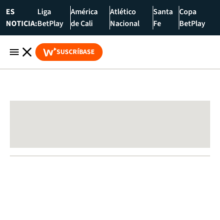
ES
Liga
América
Atlético
Santa
Copa
NOTICIA:
BetPlay
de Cali
Nacional
Fe
BetPlay
SUSCRÍBASE