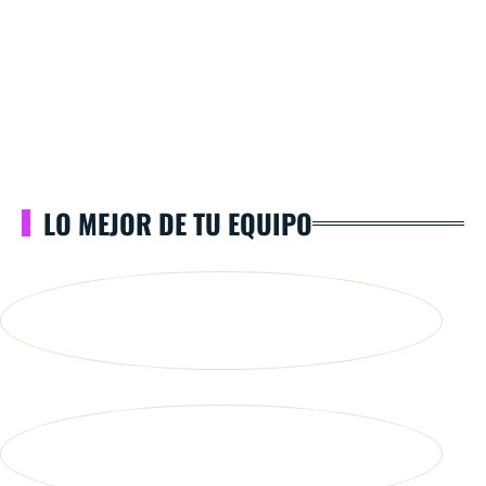
LO MEJOR DE TU EQUIPO