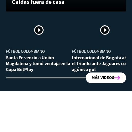
Caldas fuera de casa
FÚTBOL COLOMBIANO
FÚTBOL COLOMBIANO
Santa Fe venció a Unión
Internacional de Bogotá abra
Magdalena y tomó ventaja en la
el triunfo ante Jaguares con
Copa BetPlay
agónico gol
MÁS VIDEOS