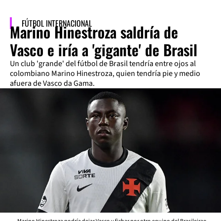
FÚTBOL INTERNACIONAL
Marino Hinestroza saldría de
Vasco e iría a 'gigante' de Brasil
Un club 'grande' del fútbol de Brasil tendría entre ojos al
colombiano Marino Hinestroza, quien tendría pie y medio
afuera de Vasco da Gama.