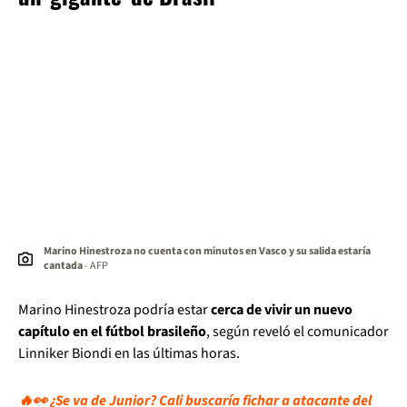
Marino Hinestroza no cuenta con minutos en Vasco y su salida estaría
cantada
- AFP
Marino Hinestroza podría estar
cerca de vivir un nuevo
capítulo en el fútbol brasileño
, según reveló el comunicador
Linniker Biondi en las últimas horas.
🔥👀 ¿Se va de Junior? Cali buscaría fichar a atacante del