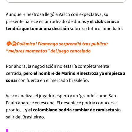
Aunque Hinestroza llegó a Vasco con expectativa, su
presente parece estar rodeado de dudas y
el club carioca
tendría que tomar una decisión
sobre su futuro inmediato.
🔴🤔¡Polémico! Flamengo sorprendió tras publicar
“mejores momentos” del juego cancelado
Por ahora, la negociación no estaría completamente
cerrada,
pero el nombre de Marino Hinestroza ya empieza a
sonar
con fuerza en el mercado brasileño.
Vasco analiza, el jugador espera y un 'grande' como Sao
Paulo aparece en escena. El desenlace podría conocerse
pronto…
y el colombiano podría cambiar de camiseta
sin
salir del Brasileirao.