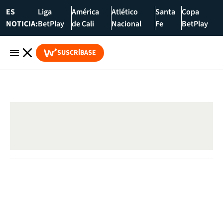
ES
Liga
América
Atlético
Santa
Copa
NOTICIA:
BetPlay
de Cali
Nacional
Fe
BetPlay
SUSCRÍBASE