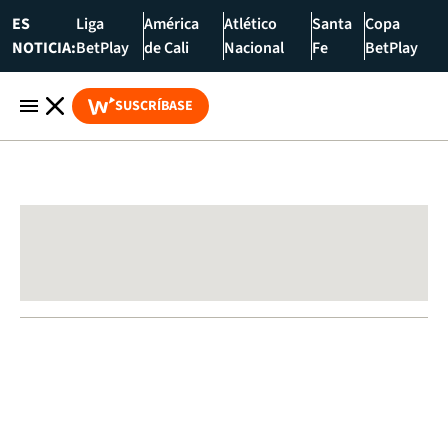
ES
Liga
América
Atlético
Santa
Copa
NOTICIA:
BetPlay
de Cali
Nacional
Fe
BetPlay
SUSCRÍBASE