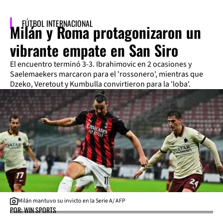
FÚTBOL INTERNACIONAL
Milán y Roma protagonizaron un
vibrante empate en San Siro
El encuentro terminó 3-3. Ibrahimovic en 2 ocasiones y
Saelemaekers marcaron para el 'rossonero', mientras que
Dzeko, Veretout y Kumbulla convirtieron para la 'loba'.
Milán mantuvo su invicto en la Serie A/ AFP
POR: WIN SPORTS