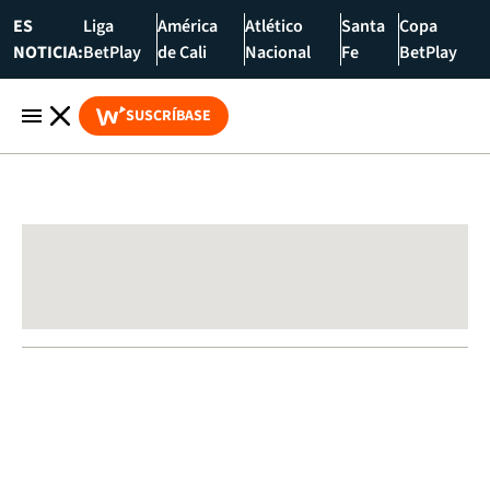
ES
Liga
América
Atlético
Santa
Copa
NOTICIA:
BetPlay
de Cali
Nacional
Fe
BetPlay
SUSCRÍBASE