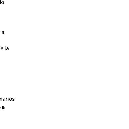
lo
 a
e la
onarios
 a