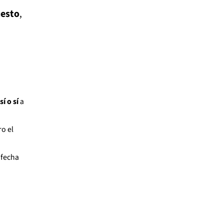
uesto
,
sí o sí
a
ro el
 fecha