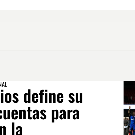
NAL
ios define su
cuentas para
n la