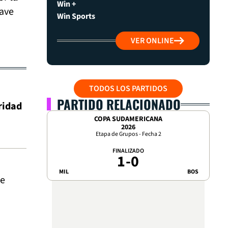
Win +
lave
Win Sports
VER ONLINE
TODOS LOS PARTIDOS
PARTIDO RELACIONADO
ridad
COPA SUDAMERICANA
2026
Etapa de Grupos - Fecha 2
FINALIZADO
1
-
0
MIL
BOS
de