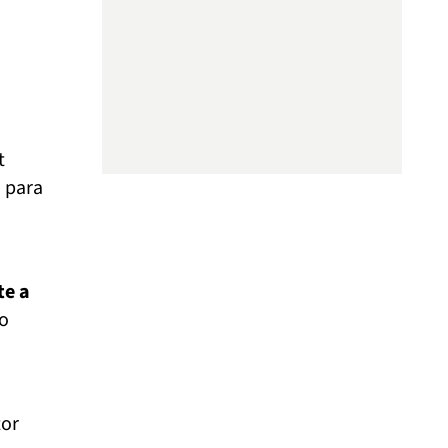
t
 para
te a
to
tor