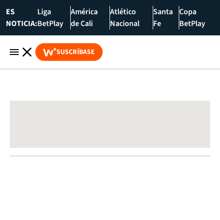
ES
Liga
América
Atlético
Santa
Copa
NOTICIA:
BetPlay
de Cali
Nacional
Fe
BetPlay
SUSCRÍBASE