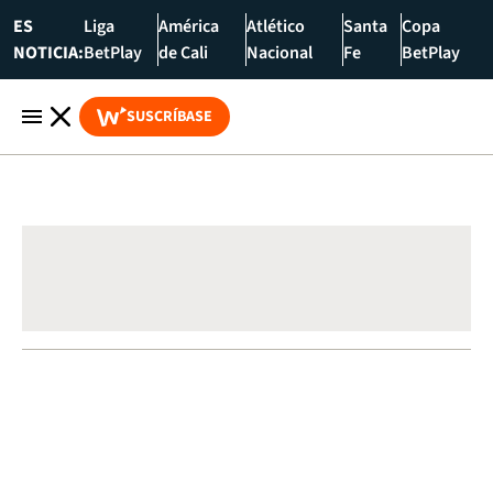
ES
Liga
América
Atlético
Santa
Copa
NOTICIA:
BetPlay
de Cali
Nacional
Fe
BetPlay
SUSCRÍBASE