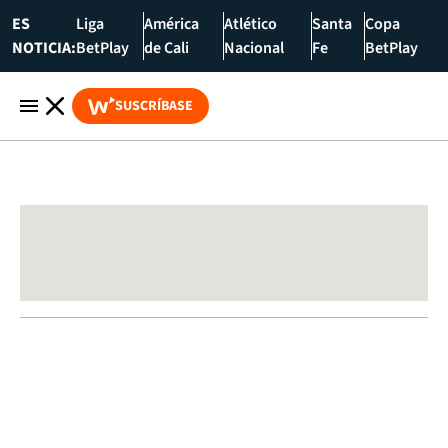
ES
Liga
América
Atlético
Santa
Copa
NOTICIA:
BetPlay
de Cali
Nacional
Fe
BetPlay
SUSCRÍBASE