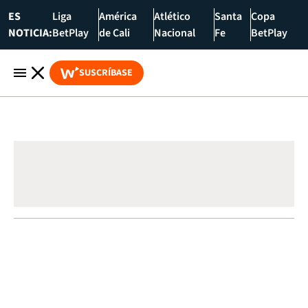
ES
Liga
América
Atlético
Santa
Copa
NOTICIA:
BetPlay
de Cali
Nacional
Fe
BetPlay
SUSCRÍBASE