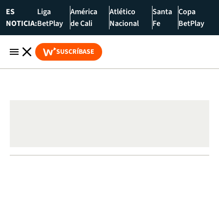
ES
Liga
América
Atlético
Santa
Copa
NOTICIA:
BetPlay
de Cali
Nacional
Fe
BetPlay
SUSCRÍBASE