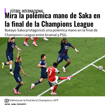
FÚTBOL INTERNACIONAL
Mira la polémica mano de Saka en
la final de la Champions League
Bukayo Saka protagonizó una polémica mano en la final de
Champions League entre Arsenal y PSG.
Polémica en la final de la Champions / AFP
POR: WIN SPORTS