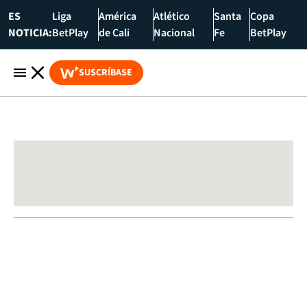
ES
Liga
América
Atlético
Santa
Copa
NOTICIA:
BetPlay
de Cali
Nacional
Fe
BetPlay
SUSCRÍBASE