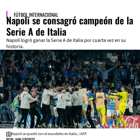
FÚTBOL INTERNACIONAL
Napoli se consagró campeón de la
Serie A de Italia
Napoli logró ganar la Serie A de Italia por cuarta vez en su
historia.
Napoli se quedó con el escudetto en Italia. / AFP.
POR: WIN SPORTS