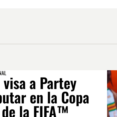
NAL
 visa a Partey
butar en la Copa
 de la FIFA™