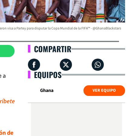
ron visa a Partey para disputar la Copa Mundial de la FIFA™ - @GhanaBlackstars
COMPARTIR
EQUIPOS
e a
Ghana
VER EQUIPO
ríbete
ión de