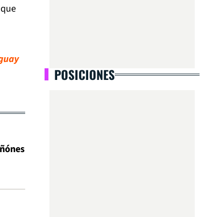
 que
aguay
POSICIONES
iñónes