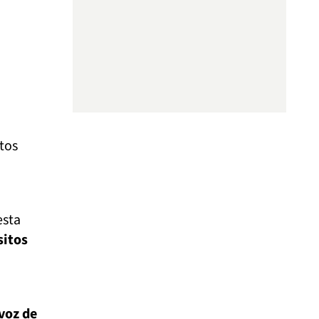
itos
esta
sitos
voz de