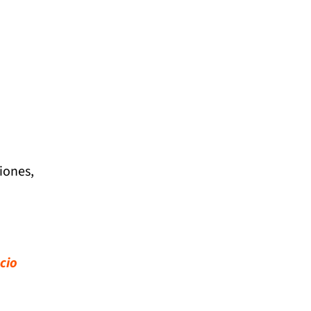
riones,
cio