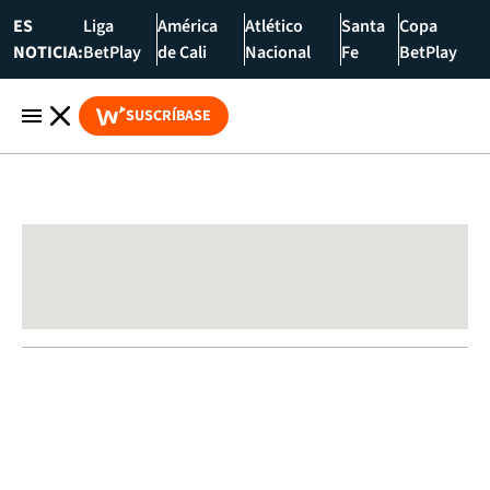
ES
Liga
América
Atlético
Santa
Copa
NOTICIA:
BetPlay
de Cali
Nacional
Fe
BetPlay
SUSCRÍBASE