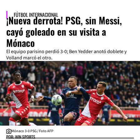
FÚTBOL INTERNACIONAL
¡Nueva derrota! PSG, sin Messi,
cayó goleado en su visita a
Mónaco
El equipo parisino perdió 3-0; Ben Yedder anotó doblete y
Volland marcó el otro.
Mónaco 3-0 PSG / Foto AFP
POR: WIN SPORTS