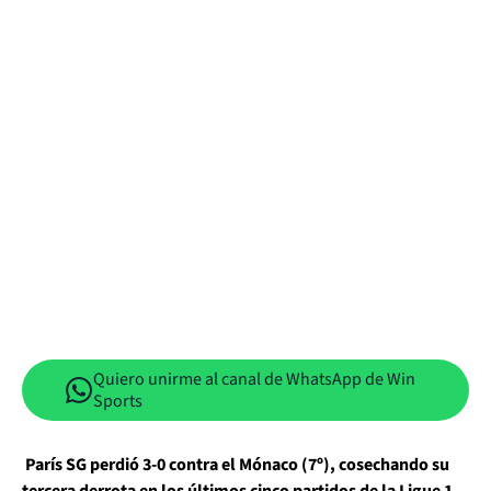
Quiero unirme al canal de WhatsApp de Win
Sports
París SG perdió 3-0 contra el Mónaco (7º), cosechando su
tercera derrota en los últimos cinco partidos de la Ligue 1
,